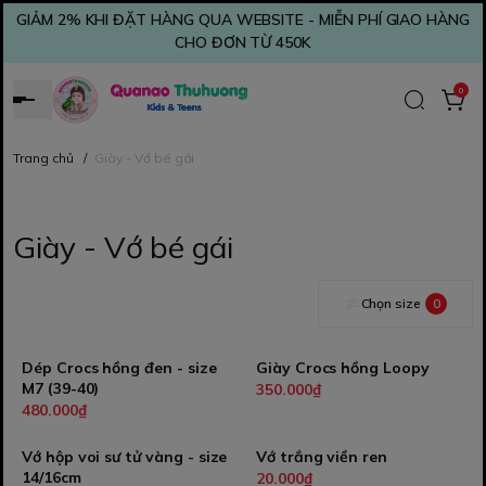
GIẢM 2% KHI ĐẶT HÀNG QUA WEBSITE - MIỄN PHÍ GIAO HÀNG
CHO ĐƠN TỪ 450K
0
Trang chủ
/
Giày - Vớ bé gái
Giày - Vớ bé gái
Chọn size
0
Dép Crocs hồng đen - size
Giày Crocs hồng Loopy
M7 (39-40)
350.000₫
480.000₫
Vớ hộp voi sư tử vàng - size
Vớ trắng viền ren
14/16cm
20.000₫