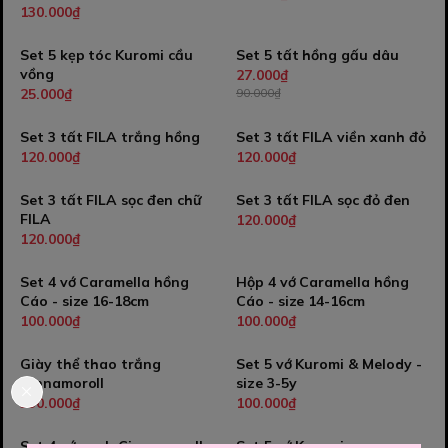
130.000₫
Set 5 kẹp tóc Kuromi cầu
Set 5 tất hồng gấu dâu
-70%
vồng
27.000₫
25.000₫
90.000₫
Set 3 tất FILA trắng hồng
Set 3 tất FILA viền xanh đỏ
120.000₫
120.000₫
Set 3 tất FILA sọc đen chữ
Set 3 tất FILA sọc đỏ đen
FILA
120.000₫
120.000₫
Set 4 vớ Caramella hồng
Hộp 4 vớ Caramella hồng
Cáo - size 16-18cm
Cáo - size 14-16cm
100.000₫
100.000₫
Giày thể thao trắng
Set 5 vớ Kuromi & Melody -
Cinnamoroll
size 3-5y
330.000₫
100.000₫
Set 4 vớ xanh Cinnamoroll
Set 5 vớ Kuromi