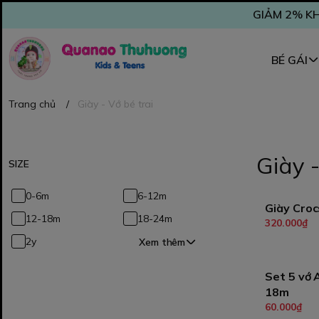
GIẢM 2% KH
BÉ GÁI
Trang chủ
/
Giày - Vớ bé trai
Giày -
SIZE
0-6m
6-12m
Giày Croc
12-18m
18-24m
320.000₫
2y
Xem thêm
Set 5 vớ A
18m
T
60.000₫