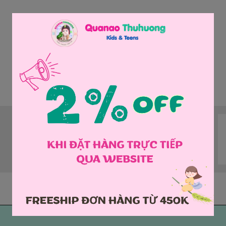
Bộ sưu tập
Đồ bơi