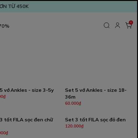
ĐƠN TỪ 450K
0
 70%
5 vớ Ankles - size 3-5y
Set 5 vớ Ankles - size 18-
00₫
36m
Thêm vào giỏ
Thêm vào giỏ
60.000₫
3 tất FILA sọc đen chữ
Set 3 tất FILA sọc đỏ đen
120.000₫
Thêm vào giỏ
Thêm vào giỏ
000₫