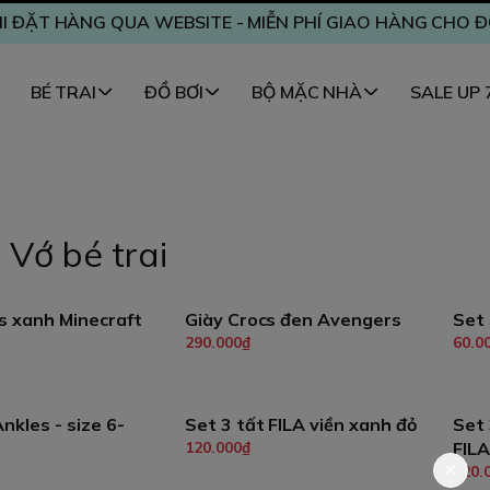
I ĐẶT HÀNG QUA WEBSITE - MIỄN PHÍ GIAO HÀNG CHO 
BÉ TRAI
ĐỒ BƠI
BỘ MẶC NHÀ
SALE UP
 Vớ bé trai
s xanh Minecraft
Giày Crocs đen Avengers
Set 
290.000₫
60.0
Tùy chọn
Tùy chọn
nkles - size 6-
Set 3 tất FILA viền xanh đỏ
Set 
120.000₫
FILA
hêm vào giỏ
Thêm vào giỏ
120.