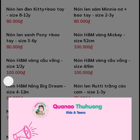
Nón len đen Kitty+bao tay
Nón len xám Minnie nơ +
- size 8-12y
bao tay - size 2-3y
80.000₫
80.000₫
Nón len xanh Pony +bao
Nón H&M vàng Mickey -
tay - size 3-6y
size 52cm
80.000₫
100.000₫
Nón H&M vàng cầu vồng -
Nón H&M vàng cầu vồng -
size 1/2y
size 4/6m
100.000₫
100.000₫
Nón H&M hồng Big Dream -
Nón len Rutti trắng cáo
size 4-12m
cam - size 1-3y
90.000₫
75.000₫
Nón len E.Mirreh kem
Nón len E.Mirreh vàng -
size 6-8y
75.000₫
75.000₫
Nón len E.Mirreh vàng -
Mũ len xám hồng viền kim