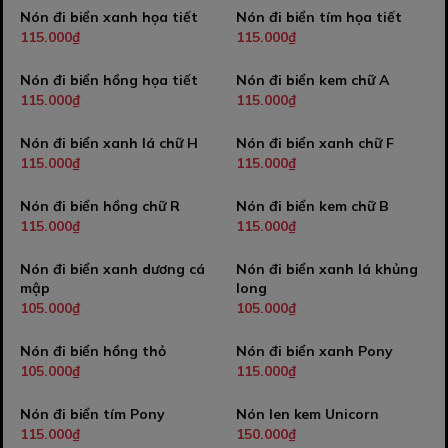
Nón đi biển xanh họa tiết
Nón đi biển tím họa tiết
115.000₫
115.000₫
Nón đi biển hồng họa tiết
Nón đi biển kem chữ A
115.000₫
115.000₫
Nón đi biển xanh lá chữ H
Nón đi biển xanh chữ F
115.000₫
115.000₫
Nón đi biển hồng chữ R
Nón đi biển kem chữ B
115.000₫
115.000₫
Nón đi biển xanh dương cá
Nón đi biển xanh lá khủng
mập
long
105.000₫
105.000₫
Nón đi biển hồng thỏ
Nón đi biển xanh Pony
105.000₫
115.000₫
Nón đi biển tím Pony
Nón len kem Unicorn
115.000₫
150.000₫