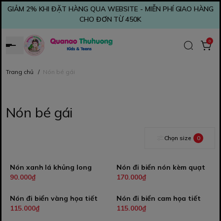
GIẢM 2% KHI ĐẶT HÀNG QUA WEBSITE - MIỄN PHÍ GIAO HÀNG
CHO ĐƠN TỪ 450K
0
Trang chủ
/
Nón bé gái
Nón bé gái
Chọn size
0
Nón xanh lá khủng long
Nón đi biển nón kèm quạt
90.000₫
170.000₫
Nón đi biển vàng họa tiết
Nón đi biển cam họa tiết
115.000₫
115.000₫