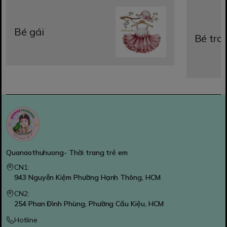
Bé gái
Bé trai
Quanaothuhuong- Thời trang trẻ em
CN1:
943 Nguyễn Kiệm Phường Hạnh Thông, HCM
CN2:
254 Phan Đình Phùng, Phường Cầu Kiệu, HCM
Hotline