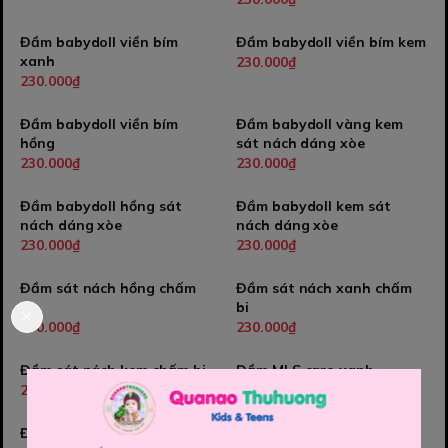
Đầm babydoll viền bím
Đầm babydoll viền bím kem
xanh
230.000₫
230.000₫
Đầm babydoll viền bím
Đầm babydoll vàng kem
hồng
sát nách dáng xòe
230.000₫
230.000₫
Đầm babydoll hồng sát
Đầm babydoll kem sát
nách dáng xòe
nách dáng xòe
230.000₫
230.000₫
Đầm sát nách hồng chấm
Đầm sát nách xanh chấm
bi
bi
230.000₫
230.000₫
Đầm sát nách kem chấm bi
Đầm MLS caro xanh
230.000₫
200.000₫
Đầm hồng đính nơ nhiều
Đầm xanh đính nơ nhiều