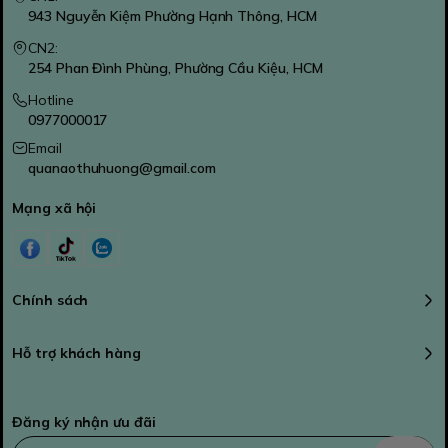
943 Nguyễn Kiệm Phường Hạnh Thông, HCM
CN2:
254 Phan Đình Phùng, Phường Cầu Kiệu, HCM
Hotline
0977000017
Email
quanaothuhuong@gmail.com
Mạng xã hội
Chính sách
Hỗ trợ khách hàng
Đăng ký nhận ưu đãi