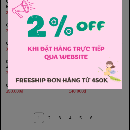
Quần jean nữ ống loe in
Quần jean bèo Kitty
hoa
240.000₫
240.000₫
Quần jean bé gái đính nơ
Quần dài xám trái tim
240.000₫
250.000₫
Quần jean kem túi hộp
Quần dài Alo caro xám đen
340.000₫
250.000₫
Quần dài caro xanh xám
Quần xám dài loang chú
Alo
cún
250.000₫
250.000₫
Quần kem dài chú cún
Legging AMBB hồng
250.000₫
140.000₫
1
2
3
4
5
6