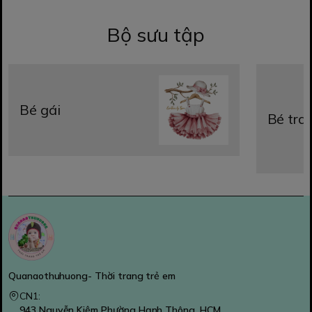
Bộ sưu tập
Bé gái
Bé trai
Quanaothuhuong- Thời trang trẻ em
CN1:
943 Nguyễn Kiệm Phường Hạnh Thông, HCM