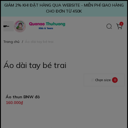
GIẢM 2% KHI ĐẶT HÀNG QUA WEBSITE - MIỄN PHÍ GIAO HÀNG
CHO ĐƠN TỪ 450K
0
Trang chủ
/
Áo dài tay bé trai
Áo dài tay bé trai
Chọn size
0
Áo thun BNW đỏ
160.000₫