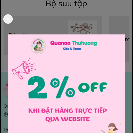
Bộ sưu tập
Bé gái
Bé trai
Quanaothuhuong- Thời trang trẻ em
CN1:
943 Nguyễn Kiệm Phường Hạnh Thông, HCM
CN2: