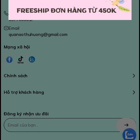
254 Phan Đình Phùng, Phường Cầu Kiệu, HCM
Hotline
0977000017
Email
quanaothuhuong@gmail.com
Mạng xã hội
Chính sách
Hỗ trợ khách hàng
Đăng ký nhận ưu đãi