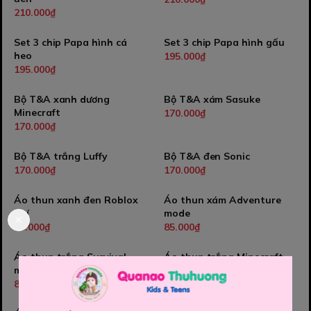
210.000₫
Set 3 chip Papa hình cá
Set 3 chip Papa hình gấu
heo
195.000₫
195.000₫
Bộ T&A xanh dương
Bộ T&A xám Sasuke
Minecraft
170.000₫
170.000₫
Bộ T&A trắng Luffy
Bộ T&A đen Sonic
170.000₫
170.000₫
Áo thun xanh đen Roblox
Áo thun xám Adventure
nhí
mode
85.000₫
85.000₫
Áo thun trắng Survival
Áo thun trắng Minecraft
mode
legends
85.000₫
85.000₫