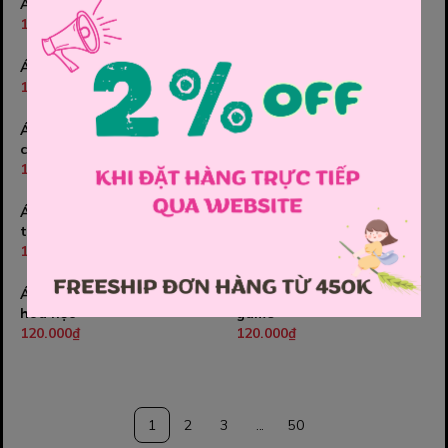
Áo thun xám VR gamer
Áo thun cam stay wild
120.000₫
120.000₫
Áo thun xám no road
Áo thun xanh số 82
120.000₫
120.000₫
Áo thun nâu tay xanh
Áo thun đen phi hành gia
colorado
120.000₫
120.000₫
Áo thun trắng tay xanh
Áo thun đỏ khủng long
tên lửa
trượt ván
120.000₫
120.000₫
Áo thun đỏ viền tay đen
Áo thun đen máy chơi
hóa học
game
120.000₫
120.000₫
1
2
3
...
50