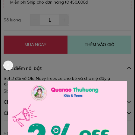
Miễn phí Ship cho đơn hàng từ 450.000đ
Số lượng
MUA NGAY
THÊM VÀO GIỎ
Đặc điểm nổi bật
Set 3 đôi vớ Old Navy freesize cho bé và cho mẹ đây ạ
Set gồm 3 đôi ạ, ngắn cổ chân, mang giữ ấm đôi chân xinh
Size : Freesize
Chính sách mua hàng
Chính sách đổi hàng
Giao hàng toàn quốc