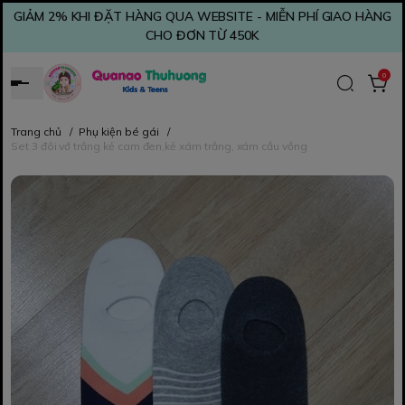
GIẢM 2% KHI ĐẶT HÀNG QUA WEBSITE - MIỄN PHÍ GIAO HÀNG
CHO ĐƠN TỪ 450K
0
Trang chủ
/
Phụ kiện bé gái
/
Set 3 đôi vớ trắng kẻ cam đen,kẻ xám trắng, xám cầu vồng