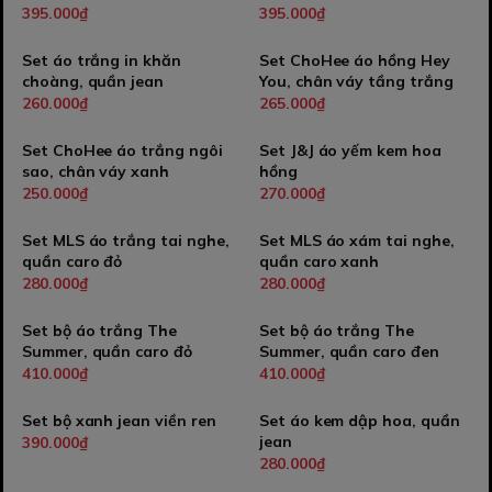
395.000₫
395.000₫
Set áo trắng in khăn
Set ChoHee áo hồng Hey
choàng, quần jean
You, chân váy tầng trắng
260.000₫
265.000₫
Set ChoHee áo trắng ngôi
Set J&J áo yếm kem hoa
sao, chân váy xanh
hồng
250.000₫
270.000₫
Set MLS áo trắng tai nghe,
Set MLS áo xám tai nghe,
quần caro đỏ
quần caro xanh
280.000₫
280.000₫
Set bộ áo trắng The
Set bộ áo trắng The
Summer, quần caro đỏ
Summer, quần caro đen
410.000₫
410.000₫
Set bộ xanh jean viền ren
Set áo kem dập hoa, quần
jean
390.000₫
280.000₫