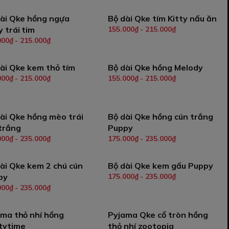
ài Qke hồng ngựa
Bộ dài Qke tím Kitty nấu ăn
 trái tim
155.000₫ - 215.000₫
Tùy chọn
Tùy chọn
000₫ - 215.000₫
ài Qke kem thỏ tím
Bộ dài Qke hồng Melody
000₫ - 215.000₫
155.000₫ - 215.000₫
Tùy chọn
Tùy chọn
ài Qke hồng mèo trái
Bộ dài Qke hồng cún trắng
trắng
Puppy
Tùy chọn
Tùy chọn
000₫ - 235.000₫
175.000₫ - 235.000₫
ài Qke kem 2 chú cún
Bộ dài Qke kem gấu Puppy
py
175.000₫ - 235.000₫
Tùy chọn
Tùy chọn
000₫ - 235.000₫
ma thỏ nhí hồng
Pyjama Qke cổ tròn hồng
tytime
thỏ nhí zootopia