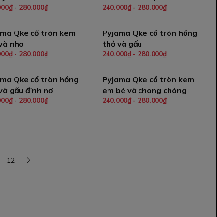
Tùy chọn
Tùy chọn
000₫ - 280.000₫
240.000₫ - 280.000₫
ama Qke cổ tròn kem
Pyjama Qke cổ tròn hồng
và nho
thỏ và gấu
Tùy chọn
Tùy chọn
000₫ - 280.000₫
240.000₫ - 280.000₫
ama Qke cổ tròn hồng
Pyjama Qke cổ tròn kem
và gấu đính nơ
em bé và chong chóng
Tùy chọn
Tùy chọn
000₫ - 280.000₫
240.000₫ - 280.000₫
12