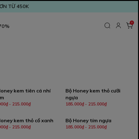
ĐƠN TỪ 450K
0
 70%
oney kem tiên cá nhí
Bộ Honey kem thỏ cưỡi
ím
ngựa
Tùy chọn
Tùy chọn
000₫ - 215.000₫
185.000₫ - 215.000₫
Honey kem thỏ cổ xanh
Bộ Honey tím ngựa
000₫ - 215.000₫
185.000₫ - 215.000₫
Tùy chọn
Tùy chọn