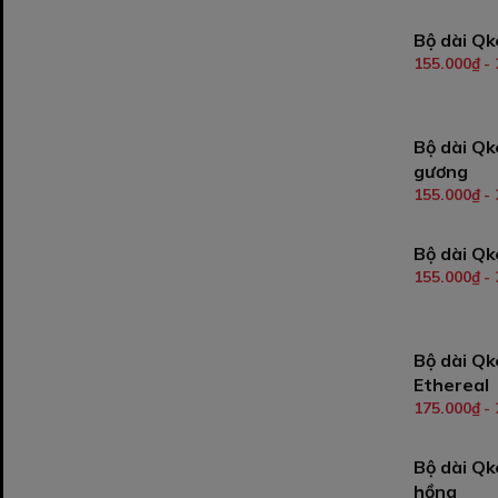
Bộ dài Qk
155.000₫ -
Bộ dài Qk
gương
155.000₫ -
Bộ dài Qk
155.000₫ -
Bộ dài Qk
Ethereal
175.000₫ -
Bộ dài Qk
hồng