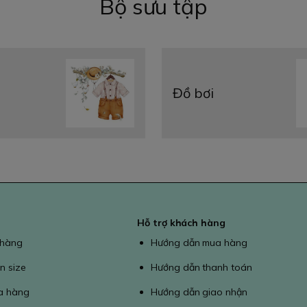
Bộ sưu tập
Đồ bơi
Hỗ trợ khách hàng
 hàng
Hướng dẫn mua hàng
n size
Hướng dẫn thanh toán
a hàng
Hướng dẫn giao nhận