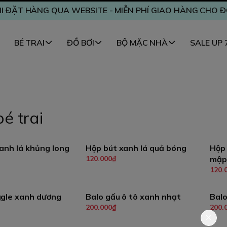
I ĐẶT HÀNG QUA WEBSITE - MIỄN PHÍ GIAO HÀNG CHO 
BÉ TRAI
ĐỒ BƠI
BỘ MẶC NHÀ
SALE UP
é trai
anh lá khủng long
Hộp bút xanh lá quả bóng
Hộp
120.000₫
mập
hêm vào giỏ
Thêm vào giỏ
120.
ggle xanh dương
Balo gấu ô tô xanh nhạt
Balo
200.000₫
200.
hêm vào giỏ
Thêm vào giỏ