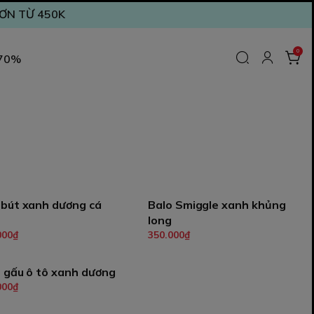
ĐƠN TỪ 450K
0
 70%
 bút xanh dương cá
Balo Smiggle xanh khủng
long
Thêm vào giỏ
Thêm vào giỏ
000₫
350.000₫
 gấu ô tô xanh dương
000₫
Thêm vào giỏ