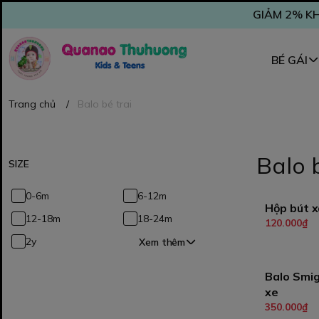
GIẢM 2% KH
BÉ GÁI
Trang chủ
/
Balo bé trai
Balo b
SIZE
0-6m
6-12m
Hộp bút x
12-18m
18-24m
120.000₫
T
2y
Xem thêm
Balo Smi
xe
T
350.000₫