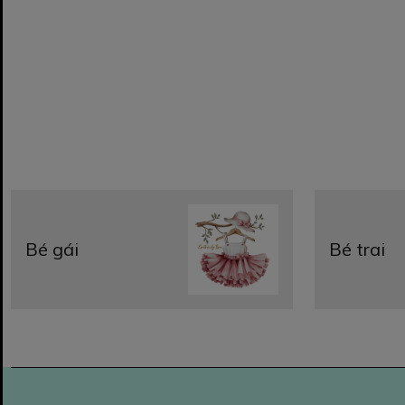
Bé gái
Bé trai