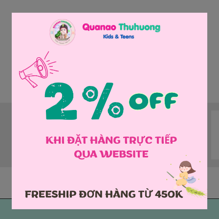
Bộ sưu tập
Đồ bơi