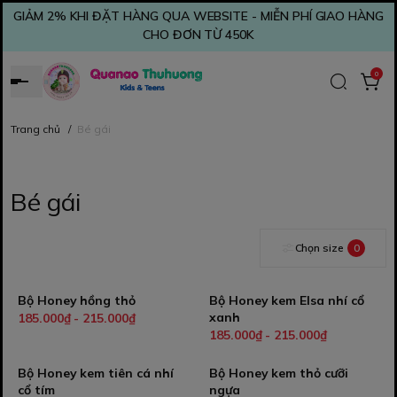
GIẢM 2% KHI ĐẶT HÀNG QUA WEBSITE - MIỄN PHÍ GIAO HÀNG
CHO ĐƠN TỪ 450K
0
Trang chủ
/
Bé gái
Bé gái
Chọn size
0
Bộ Honey hồng thỏ
Bộ Honey kem Elsa nhí cổ
xanh
185.000₫ - 215.000₫
185.000₫ - 215.000₫
Bộ Honey kem tiên cá nhí
Bộ Honey kem thỏ cưỡi
cổ tím
ngựa