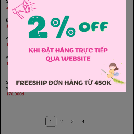
Set bộ sọc xanh
Set bộ sọc xám
270.000₫
270.000₫
Bộ Bernie xanh cây dừa
Bộ Bernie Spiderman
190.000₫
200.000₫
Set bộ trắng cá sấu
Set bộ kem 4 chú cún
150.000₫
150.000₫
Set bộ áo trắng oto đỏ 8
Set bộ trắng Puppy tay
nâu, quần caro
150.000₫
170.000₫
Set áo trắng gấu, quần
Set bộ kem cún xám
xanh
150.000₫
170.000₫
1
2
3
4