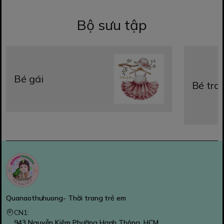
Bộ sưu tập
Bé gái
Bé trai
Quanaothuhuong- Thời trang trẻ em
CN1:
943 Nguyễn Kiệm Phường Hạnh Thông, HCM