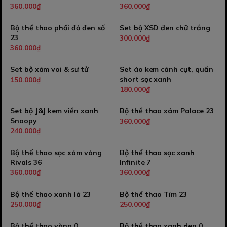
360.000₫
360.000₫
Bộ thể thao phối đỏ đen số
Set bộ XSD đen chữ trắng
23
300.000₫
360.000₫
Set bộ xám voi & sư tử
Set áo kem cánh cụt, quần
short sọc xanh
150.000₫
180.000₫
Set bộ J&J kem viền xanh
Bộ thể thao xám Palace 23
Snoopy
360.000₫
240.000₫
Bộ thể thao sọc xám vàng
Bộ thể thao sọc xanh
Rivals 36
Infinite 7
360.000₫
360.000₫
Bộ thể thao xanh lá 23
Bộ thể thao Tím 23
250.000₫
250.000₫
Bộ thể thao vàng 0
Bộ thể thao xanh den 0