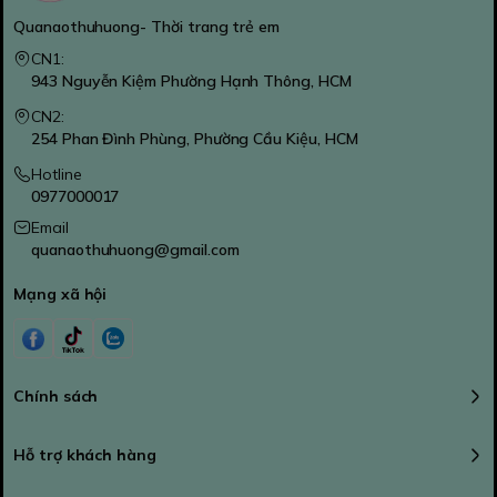
Quanaothuhuong- Thời trang trẻ em
CN1:
943 Nguyễn Kiệm Phường Hạnh Thông, HCM
CN2:
254 Phan Đình Phùng, Phường Cầu Kiệu, HCM
Hotline
0977000017
Email
quanaothuhuong@gmail.com
Mạng xã hội
Chính sách
Hỗ trợ khách hàng