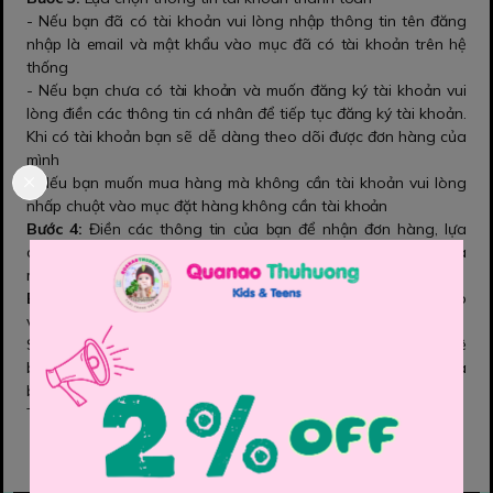
- Nếu bạn đã có tài khoản vui lòng nhập thông tin tên đăng
nhập là email và mật khẩu vào mục đã có tài khoản trên hệ
thống
- Nếu bạn chưa có tài khoản và muốn đăng ký tài khoản vui
lòng điền các thông tin cá nhân để tiếp tục đăng ký tài khoản.
Khi có tài khoản bạn sẽ dễ dàng theo dõi được đơn hàng của
mình
- Nếu bạn muốn mua hàng mà không cần tài khoản vui lòng
nhấp chuột vào mục đặt hàng không cần tài khoản
Bước 4:
Điền các thông tin của bạn để nhận đơn hàng, lựa
chọn hình thức thanh toán và vận chuyển cho đơn hàng của
mình
Bước 5:
Xem lại thông tin đặt hàng, điền chú thích "chiều cao
và cân nặng" và gửi đơn hàng
Sau khi nhận được đơn hàng bạn gửi chúng tôi sẽ liên hệ
bằng cách gọi điện lại để xác nhận lại đơn hàng và địa chỉ của
bạn.
Trân trọng cảm ơn.