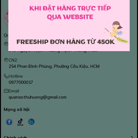
Quanaothuhuong- Thời trang trẻ em
CN1:
943 Nguyễn Kiệm Phường Hạnh Thông, HCM
CN2:
254 Phan Đình Phùng, Phường Cầu Kiệu, HCM
Hotline
0977000017
Email
quanaothuhuong@gmail.com
Mạng xã hội
Chính sách