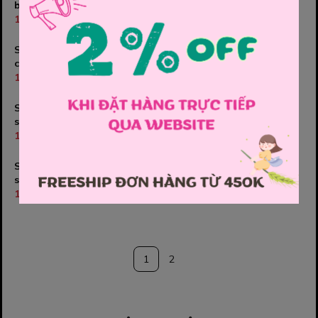
bé gái
gấu
150.000₫
150.000₫
Set 3 chip Teengo công
Set 3 chip Teengo Minie -
chúa - size 100
size 140
120.000₫
120.000₫
Set 3 chip Teengo Minie -
Set 3 quần chíp đùi
size 100
Jam&Jenny
120.000₫
150.000₫
Set 3 chip Teengo cáo -
Set 3 chip Teengo hồng
size 160
mèo - size 150
120.000₫
120.000₫
1
2