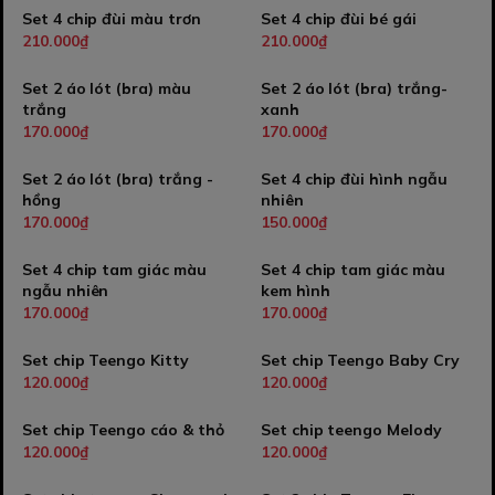
Set 4 chip đùi màu trơn
Set 4 chip đùi bé gái
210.000₫
210.000₫
Set 2 áo lót (bra) màu
Set 2 áo lót (bra) trắng-
trắng
xanh
170.000₫
170.000₫
Set 2 áo lót (bra) trắng -
Set 4 chip đùi hình ngẫu
hồng
nhiên
170.000₫
150.000₫
Set 4 chip tam giác màu
Set 4 chip tam giác màu
ngẫu nhiên
kem hình
170.000₫
170.000₫
Set chip Teengo Kitty
Set chip Teengo Baby Cry
120.000₫
120.000₫
Set chip Teengo cáo & thỏ
Set chip teengo Melody
120.000₫
120.000₫