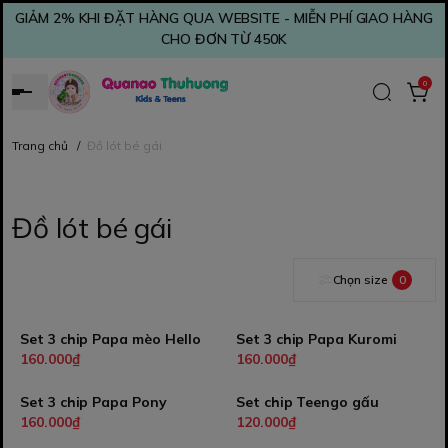
GIẢM 2% KHI ĐẶT HÀNG QUA WEBSITE - MIỄN PHÍ GIAO HÀNG
CHO ĐƠN TỪ 450K
0
Trang chủ
/
Đồ lót bé gái
Đồ lót bé gái
Chọn size
0
Set 3 chip Papa mèo Hello
Set 3 chip Papa Kuromi
160.000₫
160.000₫
Set 3 chip Papa Pony
Set chip Teengo gấu
160.000₫
120.000₫