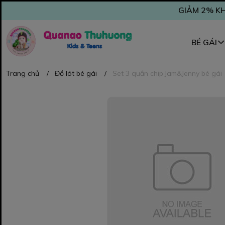
GIẢM 2% KH
BÉ GÁI
Trang chủ
/
Đồ lót bé gái
/
Set 3 quần chip Jam&Jenny bé gái