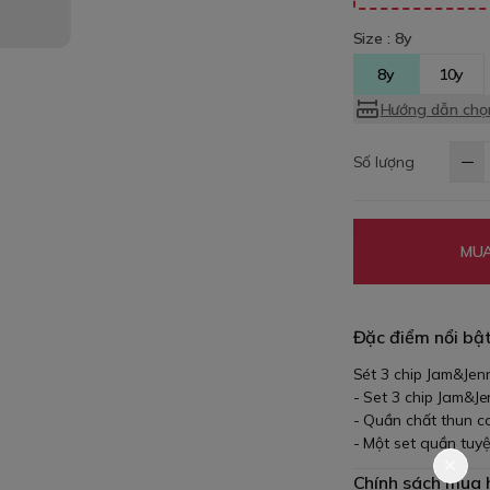
Size :
8y
8y
10y
Hướng dẫn chọn
Số lượng
MUA
Đặc điểm nổi bậ
Sét 3 chip Jam&Jenn
- Set 3 chip Jam&J
- Quần chất thun c
- Một set quần tuy
Chính sách mua