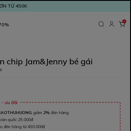
ĐƠN TỪ 450K
0
 70%
n chip Jam&Jenny bé gái
8
₫
- ưu đãi
NAOTHUHUONG
giảm
2%
đơn hàng
toàn quốc 25.000đ
ho đơn hàng từ 450.000đ