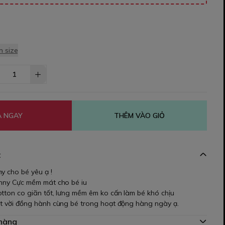
 size
 NGAY
THÊM VÀO GIỎ
t
y cho bé yêu ạ !
enny Cực mềm mát cho bé iu
otton co giãn tốt, lưng mềm êm ko cấn làm bé khó chịu
ệt vời đồng hành cùng bé trong hoạt động hàng ngày ạ.
 hàng