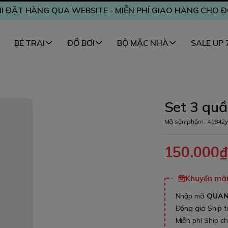
I ĐẶT HÀNG QUA WEBSITE - MIỄN PHÍ GIAO HÀNG CHO 
BÉ TRAI
ĐỒ BƠI
BỘ MẶC NHÀ
SALE UP
Set 3 quầ
Mã sản phẩm:
41842y
150.000
Khuyến mãi 
Nhập mã
QUA
Đồng giá Ship 
Miễn phí Ship c