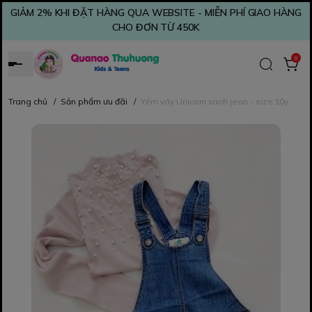
GIẢM 2% KHI ĐẶT HÀNG QUA WEBSITE - MIỄN PHÍ GIAO HÀNG
CHO ĐƠN TỪ 450K
0
Trang chủ
/
Sản phẩm ưu đãi
/
Yếm váy Unicorn xanh jean - size 10y