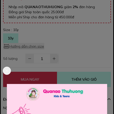
Nhập mã
QUANAOTHUHUONG
giảm
2%
đơn hàng
Đồng giá Ship toàn quốc 25.000đ
Miễn phí Ship cho đơn hàng từ 450.000đ
Size :
10y
10y
Hướng dẫn chọn size
Số lượng
MUA NGAY
THÊM VÀO GIỎ
Đặc điểm nổi bật
Nội dung đang được cập nhật