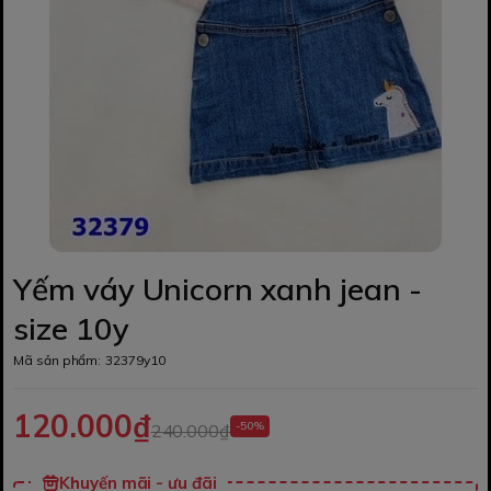
Yếm váy Unicorn xanh jean -
size 10y
Mã sản phẩm:
32379y10
120.000₫
-50%
240.000₫
Khuyến mãi - ưu đãi