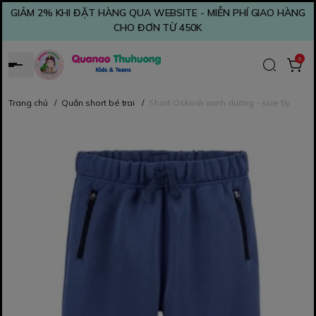
GIẢM 2% KHI ĐẶT HÀNG QUA WEBSITE - MIỄN PHÍ GIAO HÀNG
CHO ĐƠN TỪ 450K
0
Trang chủ
/
Quần short bé trai
/
Short Oskosh xanh dương - size 5y