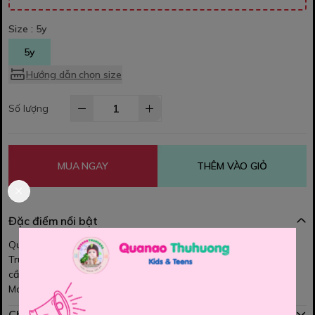
Size :
5y
5y
Hướng dẫn chọn size
Số lượng
MUA NGAY
THÊM VÀO GIỎ
Đặc điểm nổi bật
Quần short thun mỏng vừa, mịn, mềm mại, chất vải rất đẹp. Màu
Trung tính, Mặc đi học đi chơi đều oki. Dáng basic bé nào cũng
cần, dễ phối đồ. Quần lưng thun , dây rút thật Form đẹp, Bé mặc
Manly, thoải mái, mát mẻ, bền nhé các MOM
Chính sách mua hàng