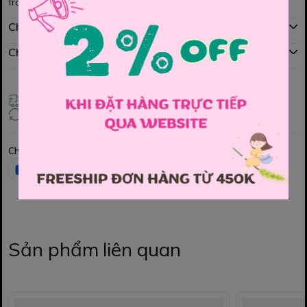
from dễ mặc, dễ phối với nhiều áo kiểu.
Chính sách mua hàng
Chính sách đổi hàng
Giao hàng toàn quốc
Đổi hàng 3 ngày (HCM), 7 ngày (Tỉnh)
Chia sẻ
Sản phẩm liên quan