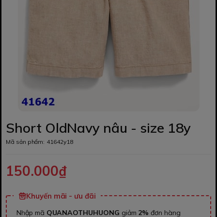
Short OldNavy nâu - size 18y
Mã sản phẩm:
41642y18
150.000₫
Khuyến mãi - ưu đãi
Nhập mã
QUANAOTHUHUONG
giảm
2%
đơn hàng