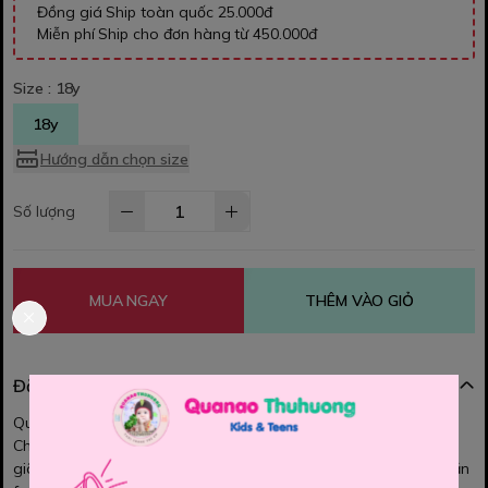
Đồng giá Ship toàn quốc 25.000đ
Miễn phí Ship cho đơn hàng từ 450.000đ
Size :
18y
18y
Hướng dẫn chọn size
Số lượng
MUA NGAY
THÊM VÀO GIỎ
Đặc điểm nổi bật
Quần Short OldNavy bé trai.
Chất vải kaki mềm mát, form quần đứng, túi thật. Lưng thun co
giãn, có dây rút theo vòng bụng của bé. Màu sắc đơn giản, Quần