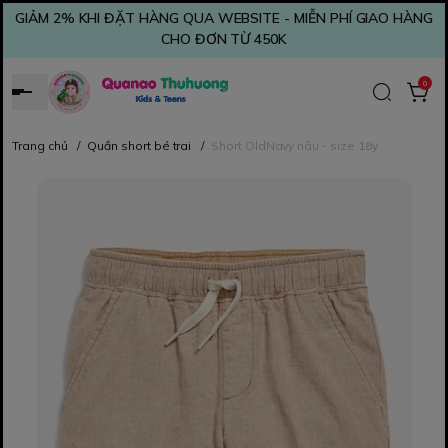
GIẢM 2% KHI ĐẶT HÀNG QUA WEBSITE - MIỄN PHÍ GIAO HÀNG
CHO ĐƠN TỪ 450K
0
Trang chủ
/
Quần short bé trai
/
Short OldNavy nâu - size 18y