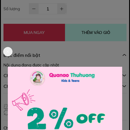
Số lượng
MUA NGAY
THÊM VÀO GIỎ
Đặc điểm nổi bật
Nội dung đang được cập nhật
Chính sách mua hàng
Chính sách đổi hàng
Giao hàng toàn quốc
Đổi hàng 3 ngày (HCM), 7 ngày (Tỉnh)
Chia sẻ