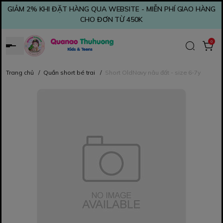
GIẢM 2% KHI ĐẶT HÀNG QUA WEBSITE - MIỄN PHÍ GIAO HÀNG
CHO ĐƠN TỪ 450K
0
Trang chủ
/
Quần short bé trai
/
Short OldNavy nâu đất - size 6-7y