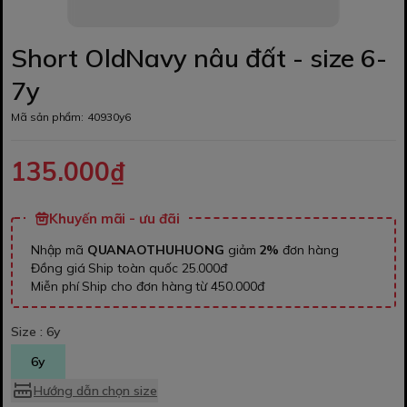
Short OldNavy nâu đất - size 6-
7y
Mã sản phẩm:
40930y6
135.000₫
Khuyến mãi - ưu đãi
Nhập mã
QUANAOTHUHUONG
giảm
2%
đơn hàng
Đồng giá Ship toàn quốc 25.000đ
Miễn phí Ship cho đơn hàng từ 450.000đ
Size :
6y
6y
Hướng dẫn chọn size