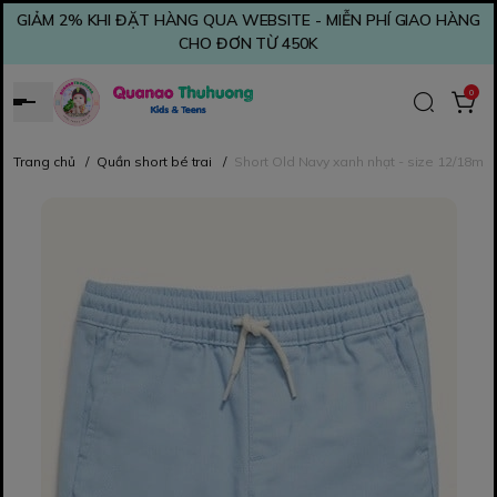
GIẢM 2% KHI ĐẶT HÀNG QUA WEBSITE - MIỄN PHÍ GIAO HÀNG
CHO ĐƠN TỪ 450K
0
Trang chủ
/
Quần short bé trai
/
Short Old Navy xanh nhạt - size 12/18m