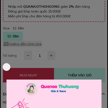
Nhập mã
QUANAOTHUHUONG
giảm
2%
đơn hàng
Đồng giá Ship toàn quốc 25.000đ
Miễn phí Ship cho đơn hàng từ 450.000đ
Size :
12-18m
12-18m
Hướng dẫn chọn size
Số lượng
MUA NGAY
THÊM VÀO GIỎ
Đặc điểm nổi bật
Nội dung đang được cập nhật