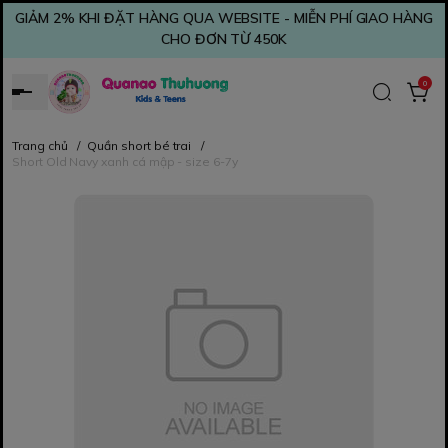
GIẢM 2% KHI ĐẶT HÀNG QUA WEBSITE - MIỄN PHÍ GIAO HÀNG
CHO ĐƠN TỪ 450K
0
Trang chủ
/
Quần short bé trai
/
Short Old Navy xanh cá mập - size 6-7y