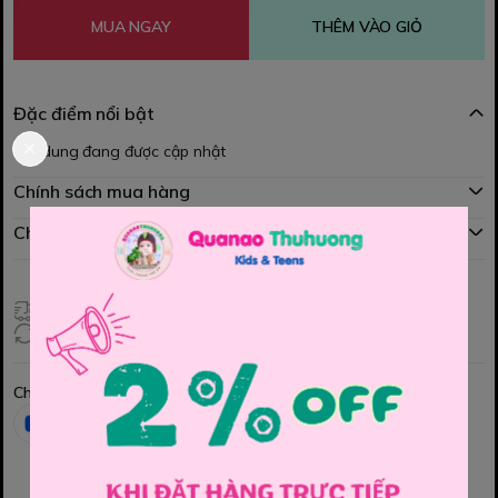
MUA NGAY
THÊM VÀO GIỎ
Đặc điểm nổi bật
Nội dung đang được cập nhật
Chính sách mua hàng
Chính sách đổi hàng
Giao hàng toàn quốc
Đổi hàng 3 ngày (HCM), 7 ngày (Tỉnh)
Chia sẻ