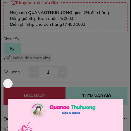
Khuyến mãi - ưu đãi
Nhập mã
QUANAOTHUHUONG
giảm
2%
đơn hàng
Đồng giá Ship toàn quốc 25.000đ
Miễn phí Ship cho đơn hàng từ 450.000đ
Size :
5y
5y
Hướng dẫn chọn size
Số lượng
MUA NGAY
THÊM VÀO GIỎ
Đặc điểm nổi bật
Nội dung đang được cập nhật