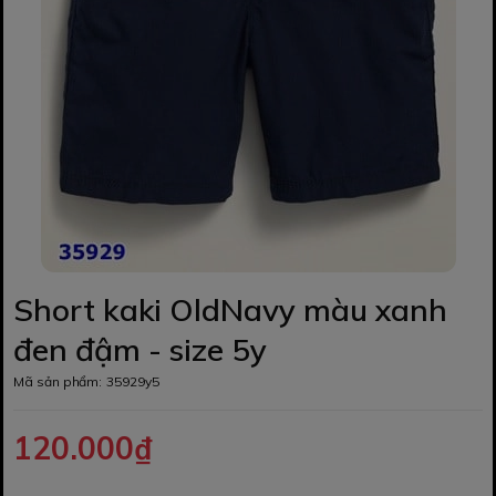
Short kaki OldNavy màu xanh
đen đậm - size 5y
Mã sản phẩm:
35929y5
120.000₫