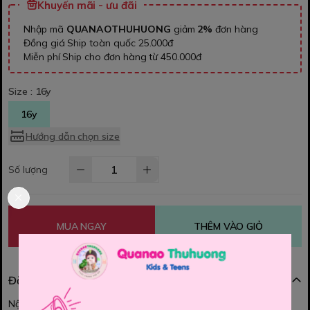
Khuyến mãi - ưu đãi
Nhập mã
QUANAOTHUHUONG
giảm
2%
đơn hàng
Đồng giá Ship toàn quốc 25.000đ
Miễn phí Ship cho đơn hàng từ 450.000đ
Size :
16y
16y
Hướng dẫn chọn size
Số lượng
MUA NGAY
THÊM VÀO GIỎ
Đặc điểm nổi bật
Nội dung đang được cập nhật