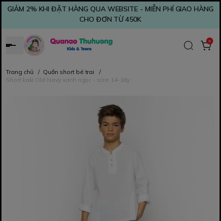
GIẢM 2% KHI ĐẶT HÀNG QUA WEBSITE - MIỄN PHÍ GIAO HÀNG
CHO ĐƠN TỪ 450K
0
Trang chủ
/
Quần short bé trai
/
Short kaki Old Navy xanh ngọc - size 14-16y