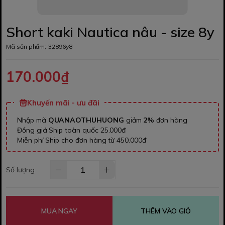
Short kaki Nautica nâu - size 8y
Mã sản phẩm:
32896y8
170.000₫
Khuyến mãi - ưu đãi
Nhập mã
QUANAOTHUHUONG
giảm
2%
đơn hàng
Đồng giá Ship toàn quốc 25.000đ
Miễn phí Ship cho đơn hàng từ 450.000đ
Số lượng
MUA NGAY
THÊM VÀO GIỎ