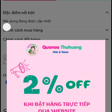
Đặc điểm nổi bật
Nội dung đang được cập nhật
Chính sách mua hàng
Chính sách đổi hàng
Giao hàng toàn quốc
Đổi hàng 3 ngày (HCM), 7 ngày (Tỉnh)
Chia sẻ
Sản phẩm liên quan