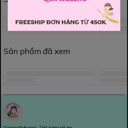
Sản phẩm đã xem
Quanaothuhuong- Thời trang trẻ em