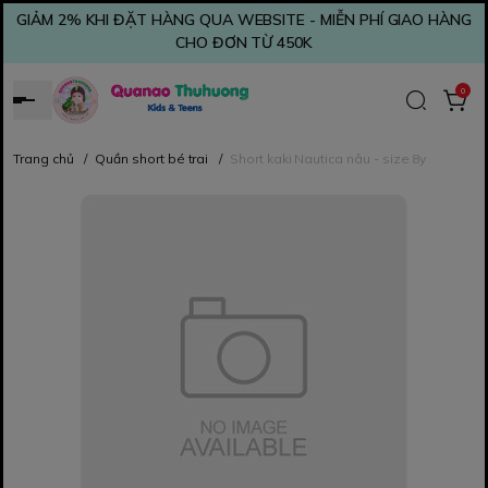
GIẢM 2% KHI ĐẶT HÀNG QUA WEBSITE - MIỄN PHÍ GIAO HÀNG
CHO ĐƠN TỪ 450K
0
Trang chủ
/
Quần short bé trai
/
Short kaki Nautica nâu - size 8y