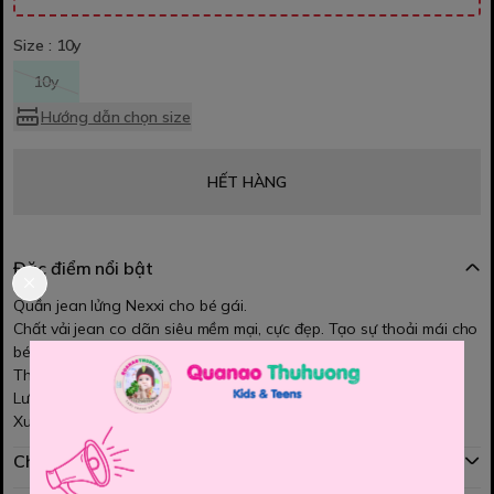
Size :
10y
10y
Hướng dẫn chọn size
HẾT HÀNG
Đặc điểm nổi bật
Quần jean lửng Nexxi cho bé gái.
Chất vải jean co dãn siêu mềm mại, cực đẹp. Tạo sự thoải mái cho
bé vận động.
Thiết kế kiểu dáng quần lửng ngố, from rộng hotrend.
Lưng thun co dãn , kiểu tạo điểm nhấn sành điệu.
Xuất sứ Việt nam
Chính sách mua hàng