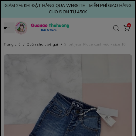
GIẢM 2% KHI ĐẶT HÀNG QUA WEBSITE - MIỄN PHÍ GIAO HÀNG
CHO ĐƠN TỪ 450K
0
Trang chủ
/
Quần short bé gái
/
Short jean Place xanh vừa - size 10