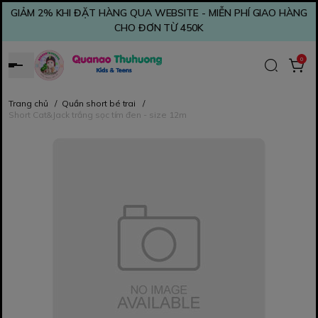
GIẢM 2% KHI ĐẶT HÀNG QUA WEBSITE - MIỄN PHÍ GIAO HÀNG
CHO ĐƠN TỪ 450K
0
Trang chủ
/
Quần short bé trai
/
Short Cat&Jack trắng sọc tím đen - size 12m