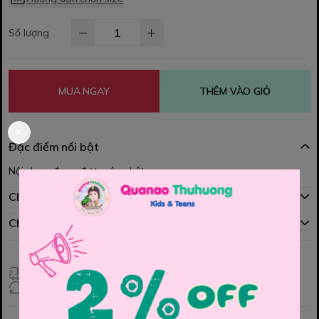
Số lượng
MUA NGAY
THÊM VÀO GIỎ
Đặc điểm nổi bật
Nội dung đang được cập nhật
Chính sách mua hàng
Chính sách đổi hàng
Giao hàng toàn quốc
Đổi hàng 3 ngày (HCM), 7 ngày (Tỉnh)