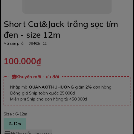
Short Cat&Jack trắng sọc tím
đen - size 12m
Mã sản phẩm:
38462m12
100.000₫
Khuyến mãi - ưu đãi
Nhập mã
QUANAOTHUHUONG
giảm
2%
đơn hàng
Đồng giá Ship toàn quốc 25.000đ
Miễn phí Ship cho đơn hàng từ 450.000đ
Size :
6-12m
6-12m
Hướng dẫn chọn size