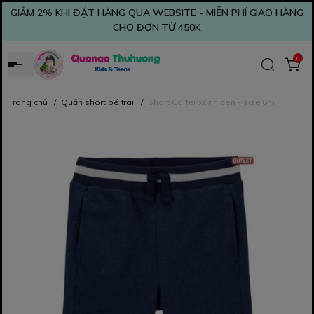
GIẢM 2% KHI ĐẶT HÀNG QUA WEBSITE - MIỄN PHÍ GIAO HÀNG
CHO ĐƠN TỪ 450K
0
Trang chủ
/
Quần short bé trai
/
Short Carter xanh đen - size 6m