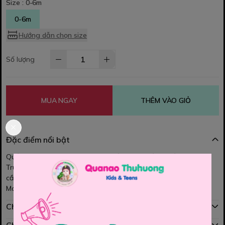
Size :
0-6m
0-6m
Hướng dẫn chọn size
Số lượng
MUA NGAY
THÊM VÀO GIỎ
Đặc điểm nổi bật
Quần short thun mỏng vừa, mịn, mềm mại, chất vải rất đẹp. Màu
Trung tính, Mặc đi học đi chơi đều oki. Dáng basic bé nào cũng
cần, dễ phối đồ. Quần lưng thun , dây rút thật Form đẹp, Bé mặc
Manly, thoải mái, mát mẻ, bền nhé các MOM
Chính sách mua hàng