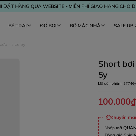
I ĐẶT HÀNG QUA WEBSITE - MIỄN PHÍ GIAO HÀNG CHO 
BÉ TRAI
ĐỒ BƠI
BỘ MẶC NHÀ
SALE UP
dừa - size 5y
Short bơi
5y
Mã sản phẩm:
37746y
100.000
Khuyến mãi 
Nhập mã
QUA
Đồng giá Ship 