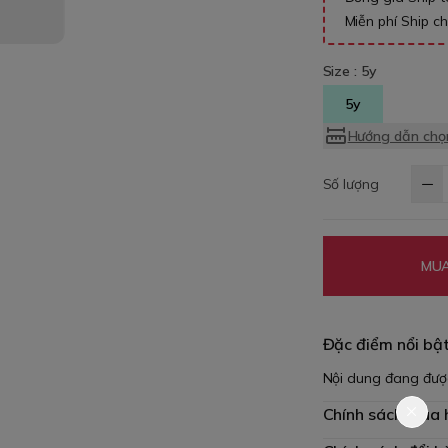
Miễn phí Ship c
Size :
5y
5y
Hướng dẫn chọn
Số lượng
MUA
Đặc điểm nổi bậ
Nội dung đang đượ
Chính sách mua