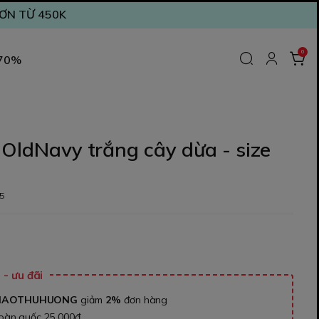
ĐƠN TỪ 450K
0
 70%
 OldNavy trắng cây dừa - size
5
₫
- ưu đãi
NAOTHUHUONG
giảm
2%
đơn hàng
toàn quốc 25.000đ