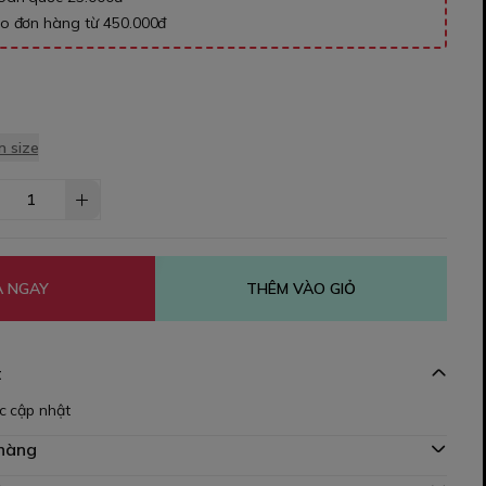
ho đơn hàng từ 450.000đ
 size
 NGAY
THÊM VÀO GIỎ
t
c cập nhật
 hàng