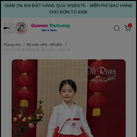
GIẢM 2% KHI ĐẶT HÀNG QUA WEBSITE - MIỄN PHÍ GIAO HÀNG
CHO ĐƠN TỪ 450K
0
Trang chủ
/
Bộ mặc nhà - BT+BG
/
Set Hanbok trắng đỏ lấp lánh - size 8y