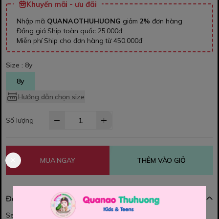
Khuyến mãi - ưu đãi
Nhập mã
QUANAOTHUHUONG
giảm
2%
đơn hàng
Đồng giá Ship toàn quốc 25.000đ
Miễn phí Ship cho đơn hàng từ 450.000đ
Size :
8y
8y
Hướng dẫn chọn size
Số lượng
MUA NGAY
THÊM VÀO GIỎ
Đặc điểm nổi bật
Set Hanbok cho bé iu diên Tết đây ạ.