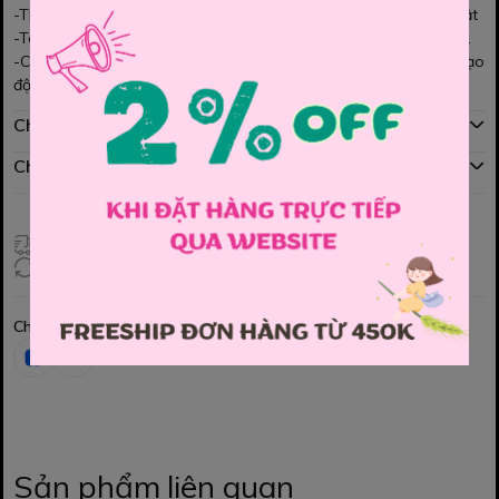
-Thiết kế cách tân đơn giản, cho bé iu mặc rất xinh xắn và nổi bật
-Tone màu đỏ cực kì Tone da, bé diên Tết thì rất là xinh lắm nhé.
-Chiếc áo trắng thêu hoa nổi bật mix với váy được phối với lưới tạo
độ bồng bềnh lấp lánh. Xinh lắm đó ạ.
Chính sách mua hàng
Chính sách đổi hàng
Giao hàng toàn quốc
Đổi hàng 3 ngày (HCM), 7 ngày (Tỉnh)
Chia sẻ
Sản phẩm liên quan