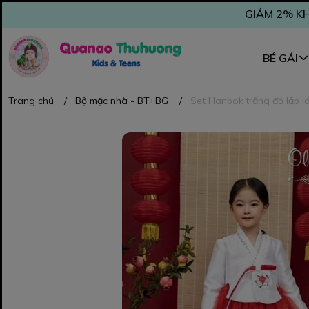
GIẢM 2% KH
BÉ GÁI
Trang chủ
/
Bộ mặc nhà - BT+BG
/
Set Hanbok trắng đỏ lấp lá