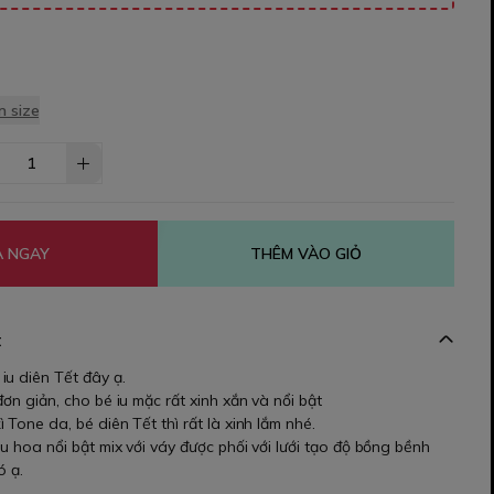
 size
 NGAY
THÊM VÀO GIỎ
t
iu diên Tết đây ạ.
đơn giản, cho bé iu mặc rất xinh xắn và nổi bật
 Tone da, bé diên Tết thì rất là xinh lắm nhé.
u hoa nổi bật mix với váy được phối với lưới tạo độ bồng bềnh
ó ạ.