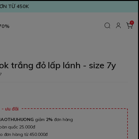
ĐƠN TỪ 450K
0
 70%
k trắng đỏ lấp lánh - size 7y
7
₫
- ưu đãi
NAOTHUHUONG
giảm
2%
đơn hàng
toàn quốc 25.000đ
ho đơn hàng từ 450.000đ