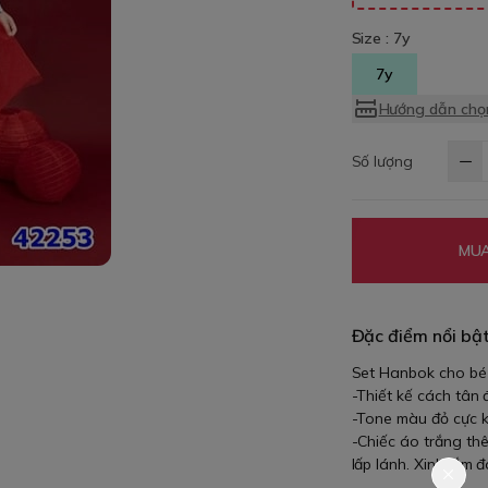
Size :
7y
7y
Hướng dẫn chọn
Số lượng
MUA
Đặc điểm nổi bậ
Set Hanbok cho bé 
-Thiết kế cách tân 
-Tone màu đỏ cực kì
-Chiếc áo trắng thê
lấp lánh. Xinh lắm đ