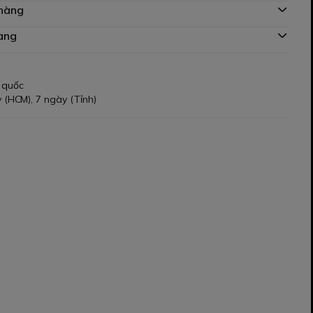
 hàng
àng
 quốc
 (HCM), 7 ngày (Tỉnh)