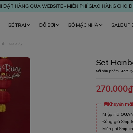
I ĐẶT HÀNG QUA WEBSITE - MIỄN PHÍ GIAO HÀNG CHO 
BÉ TRAI
ĐỒ BƠI
BỘ MẶC NHÀ
SALE UP
nh - size 7y
Set Hanbo
Mã sản phẩm:
42253y
270.000
Khuyến mãi 
Nhập mã
QUA
Đồng giá Ship 
Miễn phí Ship c