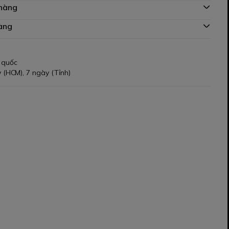
 hàng
àng
 quốc
 (HCM), 7 ngày (Tỉnh)