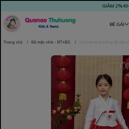
GIẢM 2% KH
BÉ GÁI
Trang chủ
/
Bộ mặc nhà - BT+BG
/
Set Hanbok trắng đỏ lấp lá