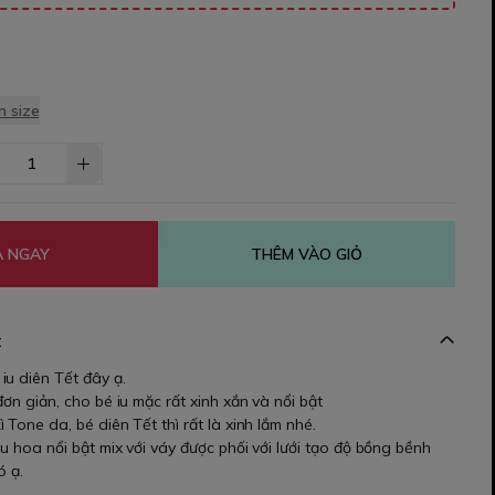
 size
 NGAY
THÊM VÀO GIỎ
t
iu diên Tết đây ạ.
đơn giản, cho bé iu mặc rất xinh xắn và nổi bật
 Tone da, bé diên Tết thì rất là xinh lắm nhé.
u hoa nổi bật mix với váy được phối với lưới tạo độ bồng bềnh
ó ạ.