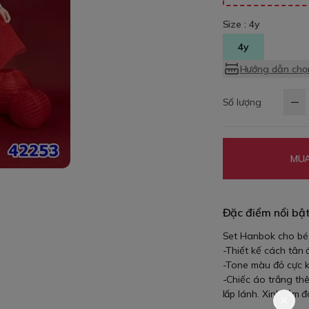
Size :
4y
4y
Hướng dẫn chọn
Số lượng
MUA
Đặc điểm nổi bậ
Set Hanbok cho bé 
-Thiết kế cách tân 
-Tone màu đỏ cực kì
-Chiếc áo trắng thê
lấp lánh. Xinh lắm đ