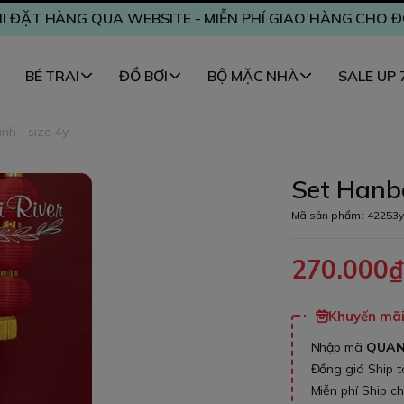
I ĐẶT HÀNG QUA WEBSITE - MIỄN PHÍ GIAO HÀNG CHO 
BÉ TRAI
ĐỒ BƠI
BỘ MẶC NHÀ
SALE UP
nh - size 4y
Set Hanbo
Mã sản phẩm:
42253y
270.000
Khuyến mãi 
Nhập mã
QUA
Đồng giá Ship 
Miễn phí Ship c