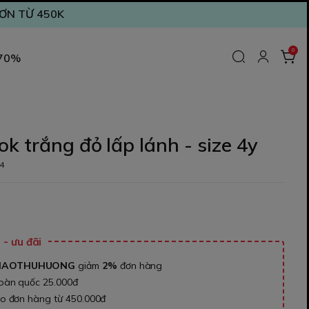
ĐƠN TỪ 450K
0
 70%
k trắng đỏ lấp lánh - size 4y
4
₫
- ưu đãi
NAOTHUHUONG
giảm
2%
đơn hàng
toàn quốc 25.000đ
ho đơn hàng từ 450.000đ