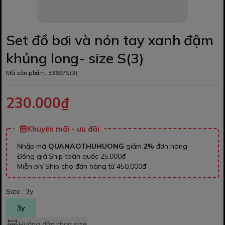
Set đồ bơi và nón tay xanh đậm
khủng long- size S(3)
Mã sản phẩm:
33697S(3)
230.000₫
Khuyến mãi - ưu đãi
Nhập mã
QUANAOTHUHUONG
giảm
2%
đơn hàng
Đồng giá Ship toàn quốc 25.000đ
Miễn phí Ship cho đơn hàng từ 450.000đ
Size :
3y
3y
Hướng dẫn chọn size