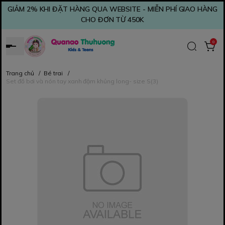
GIẢM 2% KHI ĐẶT HÀNG QUA WEBSITE - MIỄN PHÍ GIAO HÀNG
CHO ĐƠN TỪ 450K
0
Trang chủ
/
Bé trai
/
Set đồ bơi và nón tay xanh đậm khủng long- size S(3)