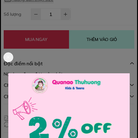
Số lượng
MUA NGAY
THÊM VÀO GIỎ
Đặc điểm nổi bật
Nội dung đang được cập nhật
Chính sách mua hàng
Chính sách đổi hàng
Giao hàng toàn quốc
Đổi hàng 3 ngày (HCM), 7 ngày (Tỉnh)