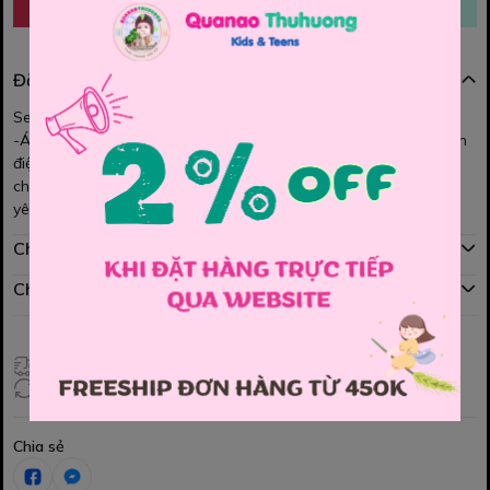
Đặc điểm nổi bật
Set bộ Melisa cực sang chảnh cho bé.
-Áo Thiết kế kiểu dáng BabyDoll xếp ly ngực, tay phồng phối ren
điệu đà mix cùng
chiếc quần kaki mềm nhẹ from rộng rất dễ thương và rất đáng
yêu ạ.
Chính sách mua hàng
Chính sách đổi hàng
Giao hàng toàn quốc
Đổi hàng 3 ngày (HCM), 7 ngày (Tỉnh)
Chia sẻ