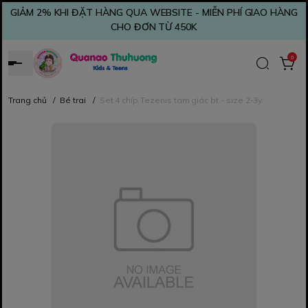
GIẢM 2% KHI ĐẶT HÀNG QUA WEBSITE - MIỄN PHÍ GIAO HÀNG
CHO ĐƠN TỪ 450K
0
Trang chủ
/
Bé trai
/
Set 4 chíp Tezenis tam giác bt - size 2-3y