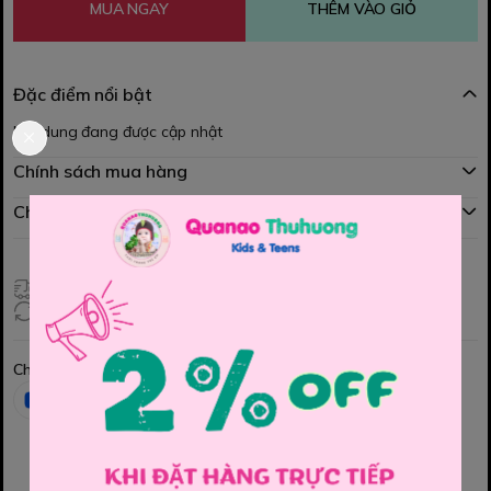
MUA NGAY
THÊM VÀO GIỎ
Đặc điểm nổi bật
Nội dung đang được cập nhật
Chính sách mua hàng
Chính sách đổi hàng
Giao hàng toàn quốc
Đổi hàng 3 ngày (HCM), 7 ngày (Tỉnh)
Chia sẻ