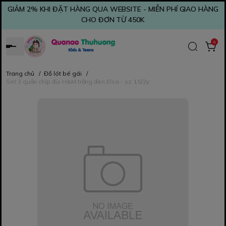
GIẢM 2% KHI ĐẶT HÀNG QUA WEBSITE - MIỄN PHÍ GIAO HÀNG
CHO ĐƠN TỪ 450K
0
Trang chủ
/
Đồ lót bé gái
/
Set 3 quần chíp đùi H&M trắng đen Elsa - sz 1.5/2y