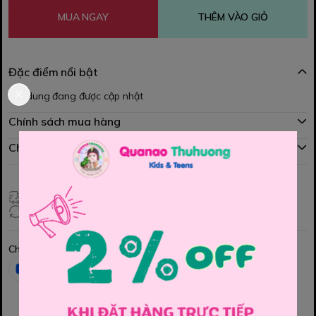
MUA NGAY
THÊM VÀO GIỎ
Đặc điểm nổi bật
Nội dung đang được cập nhật
Chính sách mua hàng
Chính sách đổi hàng
Giao hàng toàn quốc
Đổi hàng 3 ngày (HCM), 7 ngày (Tỉnh)
Chia sẻ