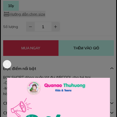
10y
Hướng dẫn chọn size
Số lượng
MUA NGAY
THÊM VÀO GIỎ
Đặc điểm nổi bật
BOY SHORT dòng quần lót đui AIRCOOL cho bé trai.
-Chất thun mềm, mịn, rất tháng mát mà cực êm.
-Một set quần tuyệt vời đồng hành cùng bé trong hoạt đông
hàng ngày ạ
Chính sách mua hàng
Chính sách đổi hàng