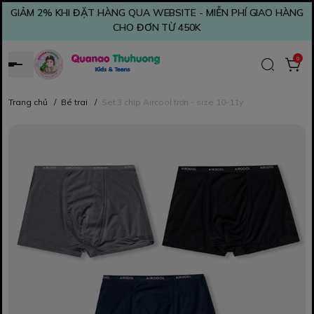
GIẢM 2% KHI ĐẶT HÀNG QUA WEBSITE - MIỄN PHÍ GIAO HÀNG
CHO ĐƠN TỪ 450K
0
Trang chủ
/
Bé trai
/
Set 3 chip Aircool trơn - size 10-11y