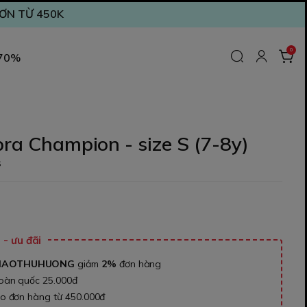
ĐƠN TỪ 450K
0
 70%
bra Champion - size S (7-8y)
S
₫
- ưu đãi
NAOTHUHUONG
giảm
2%
đơn hàng
toàn quốc 25.000đ
ho đơn hàng từ 450.000đ