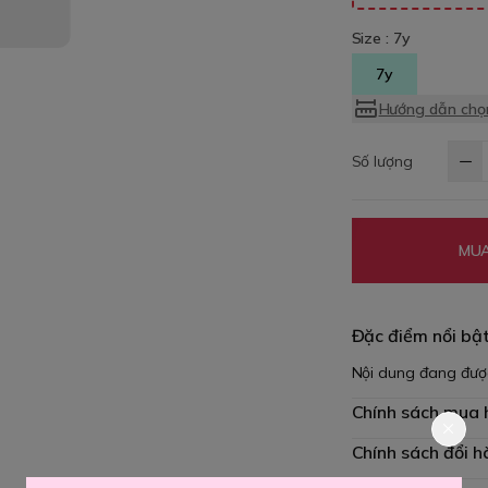
Size :
7y
7y
Hướng dẫn chọn
Số lượng
MUA
Đặc điểm nổi bậ
Nội dung đang đượ
Chính sách mua
Chính sách đổi h