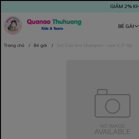
GIẢM 2% KH
BÉ GÁI
Trang chủ
/
Bé gái
/
Set 2 áo bra Champion - size S (7-8y)