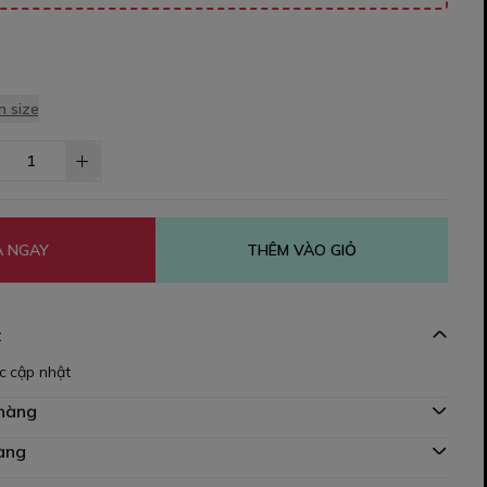
 size
 NGAY
THÊM VÀO GIỎ
t
c cập nhật
 hàng
àng