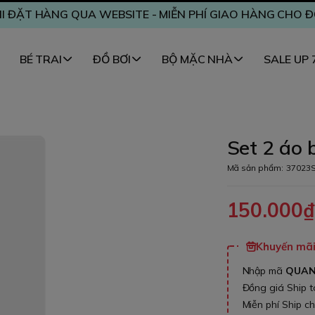
I ĐẶT HÀNG QUA WEBSITE - MIỄN PHÍ GIAO HÀNG CHO 
BÉ TRAI
ĐỒ BƠI
BỘ MẶC NHÀ
SALE UP
Set 2 áo 
Mã sản phẩm:
37023
150.000
Khuyến mãi 
Nhập mã
QUA
Đồng giá Ship 
Miễn phí Ship c