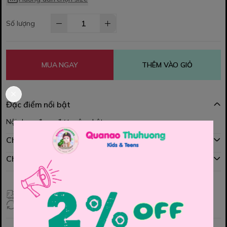
Số lượng
MUA NGAY
THÊM VÀO GIỎ
Đặc điểm nổi bật
Nội dung đang được cập nhật
Chính sách mua hàng
Chính sách đổi hàng
Giao hàng toàn quốc
Đổi hàng 3 ngày (HCM), 7 ngày (Tỉnh)