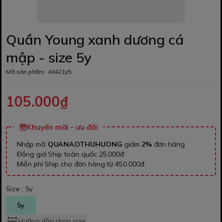
Quần Young xanh dương cá
mập - size 5y
Mã sản phẩm:
40421y5
105.000₫
Khuyến mãi - ưu đãi
Nhập mã
QUANAOTHUHUONG
giảm
2%
đơn hàng
Đồng giá Ship toàn quốc 25.000đ
Miễn phí Ship cho đơn hàng từ 450.000đ
Size :
5y
5y
Hướng dẫn chọn size