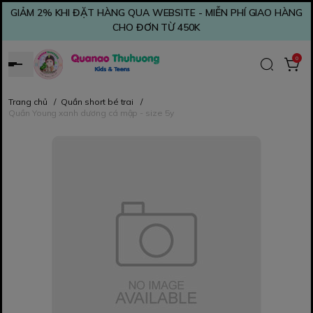
GIẢM 2% KHI ĐẶT HÀNG QUA WEBSITE - MIỄN PHÍ GIAO HÀNG
CHO ĐƠN TỪ 450K
0
Trang chủ
/
Quần short bé trai
/
Quần Young xanh dương cá mập - size 5y