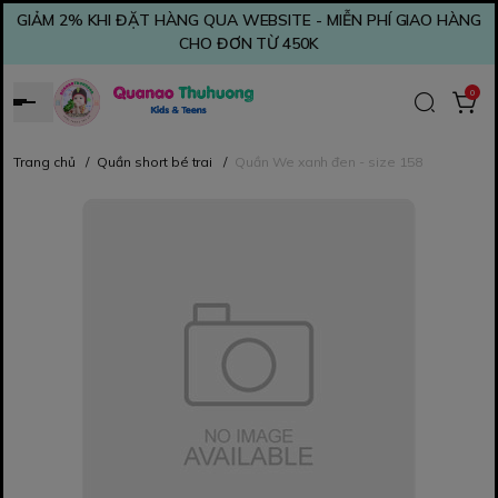
GIẢM 2% KHI ĐẶT HÀNG QUA WEBSITE - MIỄN PHÍ GIAO HÀNG
CHO ĐƠN TỪ 450K
0
Trang chủ
/
Quần short bé trai
/
Quần We xanh đen - size 158