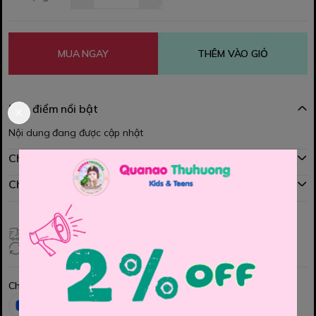
MUA NGAY
THÊM VÀO GIỎ
Đặc điểm nổi bật
Nội dung đang được cập nhật
Chính sách mua hàng
Chính sách đổi hàng
Giao hàng toàn quốc
Đổi hàng 3 ngày (HCM), 7 ngày (Tỉnh)
Chia sẻ