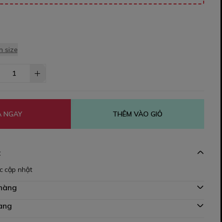
 size
 NGAY
THÊM VÀO GIỎ
t
c cập nhật
 hàng
àng