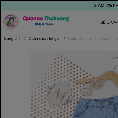
GIẢM 2% KH
BÉ GÁI
Trang chủ
/
Quần short bé gái
/
Quần váy Jean Nexxi xanh nhạ