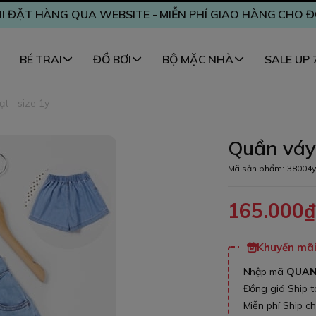
I ĐẶT HÀNG QUA WEBSITE - MIỄN PHÍ GIAO HÀNG CHO 
BÉ TRAI
ĐỒ BƠI
BỘ MẶC NHÀ
SALE UP
t - size 1y
Quần váy 
Mã sản phẩm:
38004y
165.000
Khuyến mãi 
Nhập mã
QUA
Đồng giá Ship 
Miễn phí Ship c