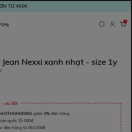
ĐƠN TỪ 450K
0
 70%
Jean Nexxi xanh nhạt - size 1y
1
₫
- ưu đãi
NAOTHUHUONG
giảm
2%
đơn hàng
toàn quốc 25.000đ
ho đơn hàng từ 450.000đ