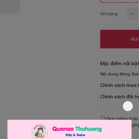
Số lượng
MUA
Đặc điểm nổi bậ
Nội dung đang đượ
Chính sách mua
Chính sách đổi h
Giao hàng toàn
Đổi hàng 3 ngày