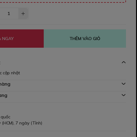
 NGAY
THÊM VÀO GIỎ
t
c cập nhật
 hàng
àng
 quốc
 (HCM), 7 ngày (Tỉnh)