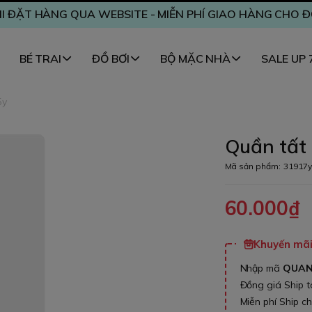
I ĐẶT HÀNG QUA WEBSITE - MIỄN PHÍ GIAO HÀNG CHO 
BÉ TRAI
ĐỒ BƠI
BỘ MẶC NHÀ
SALE UP
5y
Quần tất
Mã sản phẩm:
31917y
60.000₫
Khuyến mãi 
Nhập mã
QUA
Đồng giá Ship 
Miễn phí Ship c