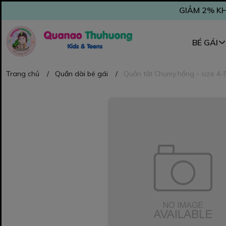
GIẢM 2% KH
BÉ GÁI
Trang chủ
/
Quần dài bé gái
/
Quần tất Chumy hồng - size 4-