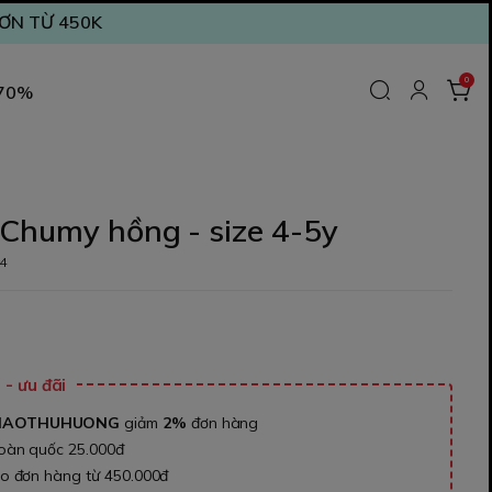
ĐƠN TỪ 450K
0
 70%
 Chumy hồng - size 4-5y
4
- ưu đãi
NAOTHUHUONG
giảm
2%
đơn hàng
toàn quốc 25.000đ
ho đơn hàng từ 450.000đ