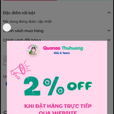
Đặc điểm nổi bật
Nội dung đang được cập nhật
Chính sách mua hàng
Chính sách đổi hàng
Giao hàng toàn quốc
Đổi hàng 3 ngày (HCM), 7 ngày (Tỉnh)
Chia sẻ
Sản phẩm liên quan