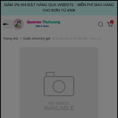
GIẢM 2% KHI ĐẶT HÀNG QUA WEBSITE - MIỄN PHÍ GIAO HÀNG
CHO ĐƠN TỪ 450K
0
Trang chủ
/
Quần short bé gái
/
Quần short Tilt đỏ đất - size 2y