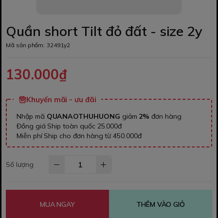
Quần short Tilt đỏ đất - size 2y
Mã sản phẩm:
32491y2
130.000₫
Khuyến mãi - ưu đãi
Nhập mã
QUANAOTHUHUONG
giảm
2%
đơn hàng
Đồng giá Ship toàn quốc 25.000đ
Miễn phí Ship cho đơn hàng từ 450.000đ
Số lượng
MUA NGAY
THÊM VÀO GIỎ