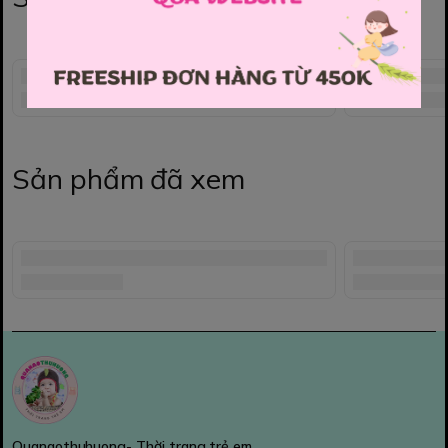
Sản phẩm đã xem
Quanaothuhuong- Thời trang trẻ em