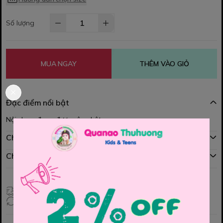
Số lượng
MUA NGAY
THÊM VÀO GIỎ
Đặc điểm nổi bật
Nội dung đang được cập nhật
Chính sách mua hàng
Chính sách đổi hàng
Giao hàng toàn quốc
Đổi hàng 3 ngày (HCM), 7 ngày (Tỉnh)