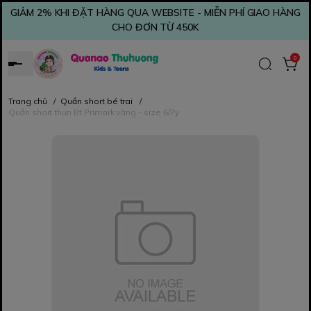
GIẢM 2% KHI ĐẶT HÀNG QUA WEBSITE - MIỄN PHÍ GIAO HÀNG
CHO ĐƠN TỪ 450K
0
Trang chủ
/
Quần short bé trai
/
Quần short thun Bt Primark vàng - size 6/7y