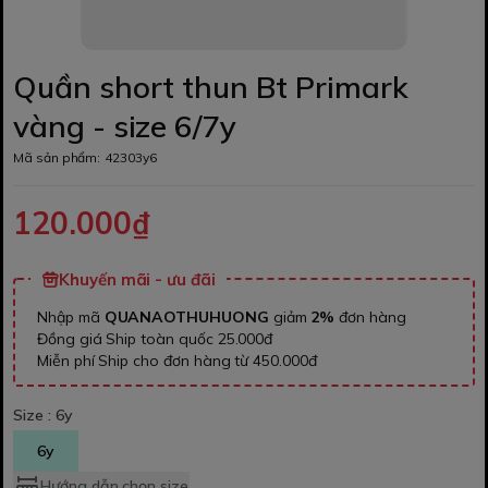
Quần short thun Bt Primark
vàng - size 6/7y
Mã sản phẩm:
42303y6
120.000₫
Khuyến mãi - ưu đãi
Nhập mã
QUANAOTHUHUONG
giảm
2%
đơn hàng
Đồng giá Ship toàn quốc 25.000đ
Miễn phí Ship cho đơn hàng từ 450.000đ
Size :
6y
6y
Hướng dẫn chọn size