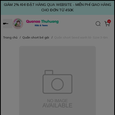
GIẢM 2% KHI ĐẶT HÀNG QUA WEBSITE - MIỄN PHÍ GIAO HÀNG
CHO ĐƠN TỪ 450K
0
Trang chủ
/
Quần short bé gái
/
Quần short Seed xanh lá- Szie 3-6m