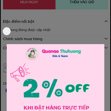
MUA NGAY
THÊM VÀO GIỎ
Đặc điểm nổi bật
Nội dung đang được cập nhật
Chính sách mua hàng
Chính sách đổi hàng
Giao hàng toàn quốc
Đổi hàng 3 ngày (HCM), 7 ngày (Tỉnh)
Chia sẻ