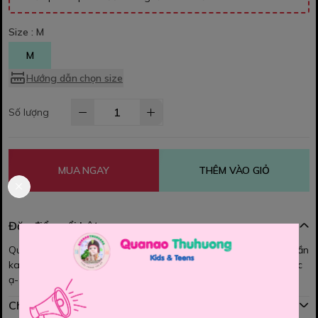
Size :
M
M
Hướng dẫn chọn size
Số lượng
MUA NGAY
THÊM VÀO GIỎ
Đặc điểm nổi bật
Quần short POLO -- Quần short mới cho ba và bé trai lớn ạ Quần
kaki cotton mềm mịn - Có lưng thun 2 bên eo co giãn rất dễ mặc
ạ- Phù hợp cho ba và bé trai lớn mặc siêu đẹp lun nhé cả nhà
Chính sách mua hàng