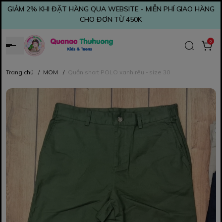
GIẢM 2% KHI ĐẶT HÀNG QUA WEBSITE - MIỄN PHÍ GIAO HÀNG
CHO ĐƠN TỪ 450K
0
Trang chủ
/
MOM
/
Quần short POLO xanh rêu - size 30