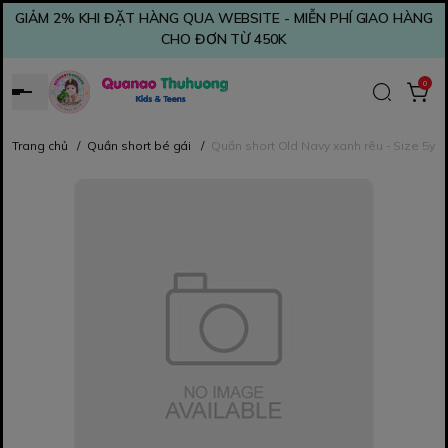
GIẢM 2% KHI ĐẶT HÀNG QUA WEBSITE - MIỄN PHÍ GIAO HÀNG
CHO ĐƠN TỪ 450K
0
Trang chủ
/
Quần short bé gái
/
Quần short Old Navy xanh rêu - Size 5y