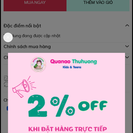
MUA NGAY
THÊM VÀO GIỎ
Đặc điểm nổi bật
Nội dung đang được cập nhật
Chính sách mua hàng
Chính sách đổi hàng
Giao hàng toàn quốc
Đổi hàng 3 ngày (HCM), 7 ngày (Tỉnh)
Chia sẻ