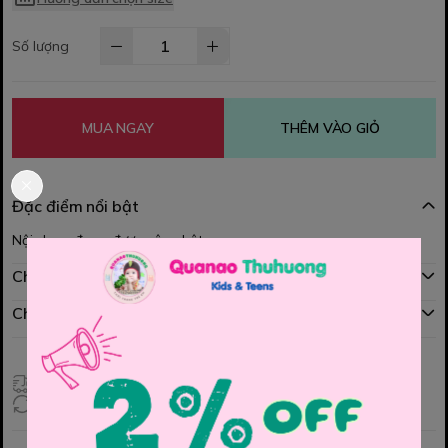
Số lượng
MUA NGAY
THÊM VÀO GIỎ
Đặc điểm nổi bật
Nội dung đang được cập nhật
Chính sách mua hàng
Chính sách đổi hàng
Giao hàng toàn quốc
Đổi hàng 3 ngày (HCM), 7 ngày (Tỉnh)