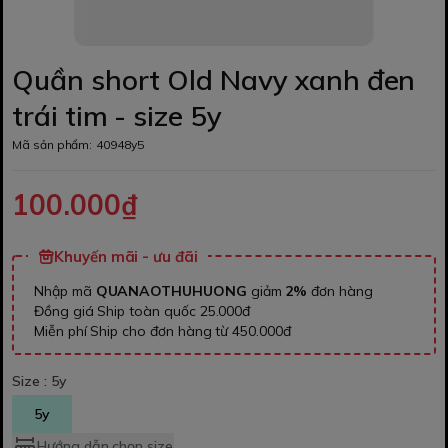
Quần short Old Navy xanh đen
trái tim - size 5y
Mã sản phẩm:
40948y5
100.000₫
Khuyến mãi - ưu đãi
Nhập mã
QUANAOTHUHUONG
giảm
2%
đơn hàng
Đồng giá Ship toàn quốc 25.000đ
Miễn phí Ship cho đơn hàng từ 450.000đ
Size :
5y
5y
Hướng dẫn chọn size