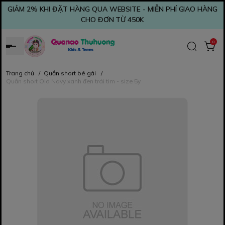
GIẢM 2% KHI ĐẶT HÀNG QUA WEBSITE - MIỄN PHÍ GIAO HÀNG
CHO ĐƠN TỪ 450K
0
Trang chủ
/
Quần short bé gái
/
Quần short Old Navy xanh đen trái tim - size 5y