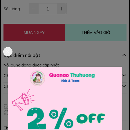
Số lượng
MUA NGAY
THÊM VÀO GIỎ
Đặc điểm nổi bật
Nội dung đang được cập nhật
Chính sách mua hàng
Chính sách đổi hàng
Giao hàng toàn quốc
Đổi hàng 3 ngày (HCM), 7 ngày (Tỉnh)
Chia sẻ