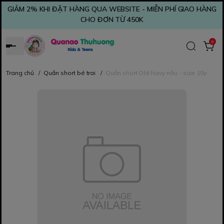
GIẢM 2% KHI ĐẶT HÀNG QUA WEBSITE - MIỄN PHÍ GIAO HÀNG
CHO ĐƠN TỪ 450K
0
Trang chủ
/
Quần short bé trai
/
Quần short Old Navy nâu - size 10y